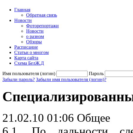
Главная
Обратная связь
Новости
Фоторепортажи
Новости
о разном
Обзоры
Расписание
Статьи о многом
Карта сайта
Схема БелЖ.Д
Имя пользователя (логин)
Пароль
Забыли пароль?
Забыли имя пользователя (логин)?
Специализированны
21.02.10 01:06
Общее
6.1. По дальности сл