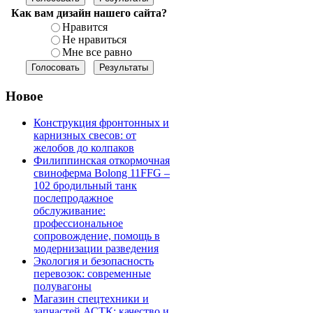
Как вам дизайн нашего сайта?
Нравится
Не нравиться
Мне все равно
Новое
Конструкция фронтонных и
карнизных свесов: от
желобов до колпаков
Филиппинская откормочная
свиноферма Bolong 11FFG –
102 бродильный танк
послепродажное
обслуживание:
профессиональное
сопровождение, помощь в
модернизации разведения
Экология и безопасность
перевозок: современные
полувагоны
Магазин спецтехники и
запчастей АСТК: качество и