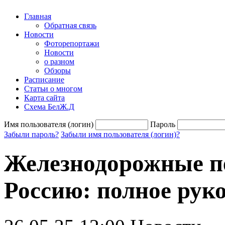
Главная
Обратная связь
Новости
Фоторепортажи
Новости
о разном
Обзоры
Расписание
Статьи о многом
Карта сайта
Схема БелЖ.Д
Имя пользователя (логин)
Пароль
Забыли пароль?
Забыли имя пользователя (логин)?
Железнодорожные пе
Россию: полное рук