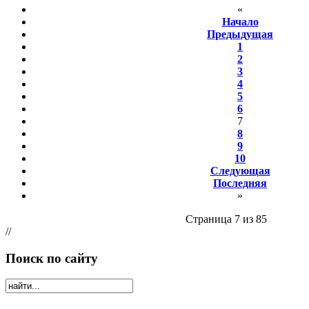
«
Начало
Предыдущая
1
2
3
4
5
6
7
8
9
10
Следующая
Последняя
»
Страница 7 из 85
//
Поиск по сайту