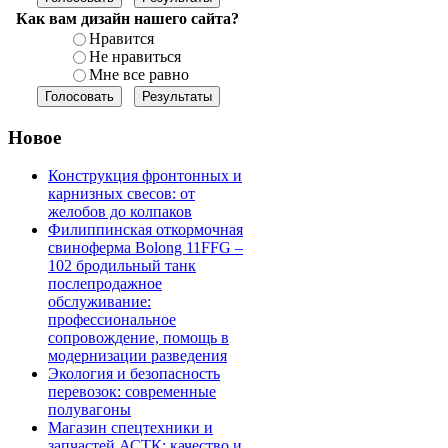
Как вам дизайн нашего сайта?
Нравится
Не нравиться
Мне все равно
Новое
Конструкция фронтонных и
карнизных свесов: от
желобов до колпаков
Филиппинская откормочная
свиноферма Bolong 11FFG –
102 бродильный танк
послепродажное
обслуживание:
профессиональное
сопровождение, помощь в
модернизации разведения
Экология и безопасность
перевозок: современные
полувагоны
Магазин спецтехники и
запчастей АСТК: качество и