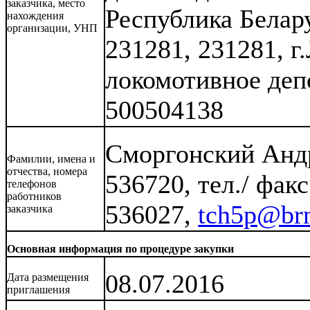
заказчика, место
Республика Белару
нахождения
организации, УНП
231281, 231281, г
локомотивное деп
500504138
Сморгонский Андр
Фамилии, имена и
отчества, номера
536720, тел./ фак
телефонов
работников
536027,
tch5p@brn
заказчика
Основная информация по процедуре закупки
08.07.2016
Дата размещения
приглашения