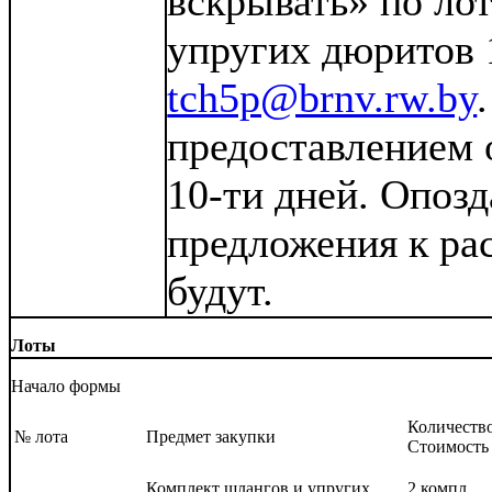
вскрывать» по ло
упругих дюритов 
tch5p@brnv.rw.by
предоставлением 
10-ти дней. Опоз
предложения к ра
будут.
Лоты
Начало формы
Количество
№ лота
Предмет закупки
Cтоимость
Комплект шлангов и упругих
2 компл.,