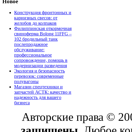
Новое
Конструкция фронтонных и
карнизных свесов: от
желобов до колпаков
Филиппинская откормочная
свиноферма Bolong 11FFG –
102 бродильный танк
послепродажное
обслуживание:
профессиональное
сопровождение, помощь в
модернизации разведения
Экология и безопасность
перевозок: современные
полувагоны
Магазин спецтехники и
запчастей АСТК: качество и
надежность для вашего
бизнеса
Авторские права © 2
защищены.
Любое коп