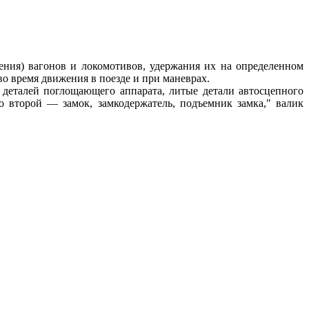
ения) вагонов и локомотивов, удержания их на определенном
о время движения в поезде и при маневрах.
 деталей поглощающего аппарата, литые детали автосцепного
о второй — замок, замкодержатель, подъемник замка," валик