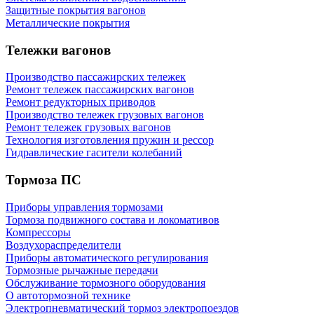
Защитные покрытия вагонов
Металлические покрытия
Тележки вагонов
Производство пассажирских тележек
Ремонт тележек пассажирских вагонов
Ремонт редукторных приводов
Производство тележек грузовых вагонов
Ремонт тележек грузовых вагонов
Технология изготовления пружин и рессор
Гидравлические гасители колебаний
Тормоза ПС
Приборы управления тормозами
Тормоза подвижного состава и локомативов
Компрессоры
Воздухораспределители
Приборы автоматического регулирования
Тормозные рычажные передачи
Обслуживание тормозного оборудования
О автотормозной технике
Электропневматический тормоз электропоездов