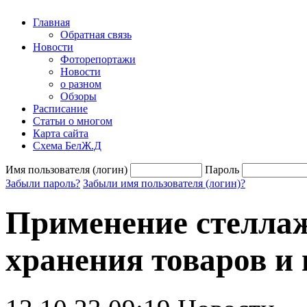
Главная
Обратная связь
Новости
Фоторепортажи
Новости
о разном
Обзоры
Расписание
Статьи о многом
Карта сайта
Схема БелЖ.Д
Имя пользователя (логин)
Пароль
Забыли пароль?
Забыли имя пользователя (логин)?
Применение стеллаж
хранения товаров и