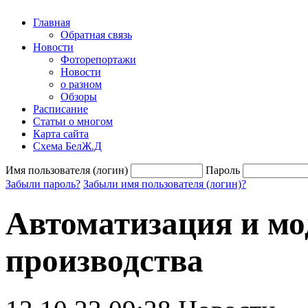
Главная
Обратная связь
Новости
Фоторепортажи
Новости
о разном
Обзоры
Расписание
Статьи о многом
Карта сайта
Схема БелЖ.Д
Имя пользователя (логин)
Пароль
Забыли пароль?
Забыли имя пользователя (логин)?
Автоматизация и мо
производства