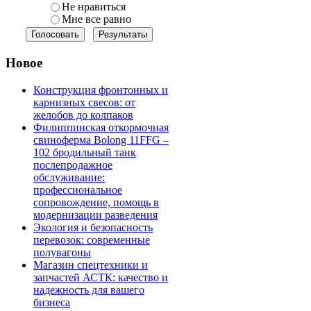
Не нравиться
Мне все равно
Новое
Конструкция фронтонных и
карнизных свесов: от
желобов до колпаков
Филиппинская откормочная
свиноферма Bolong 11FFG –
102 бродильный танк
послепродажное
обслуживание:
профессиональное
сопровождение, помощь в
модернизации разведения
Экология и безопасность
перевозок: современные
полувагоны
Магазин спецтехники и
запчастей АСТК: качество и
надежность для вашего
бизнеса