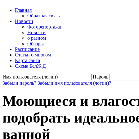
Главная
Обратная связь
Новости
Фоторепортажи
Новости
о разном
Обзоры
Расписание
Статьи о многом
Карта сайта
Схема БелЖ.Д
Имя пользователя (логин)
Пароль
Забыли пароль?
Забыли имя пользователя (логин)?
Моющиеся и влагос
подобрать идеально
ванной