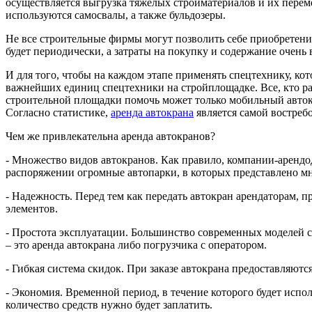
осуществляется выгрузка тяжелых стройматериалов и их переме
используются самосвалы, а также бульдозеры.
Не все строительные фирмы могут позволить себе приобретение
будет периодически, а затраты на покупку и содержание очень
И для того, чтобы на каждом этапе применять спецтехнику, кот
важнейших единиц спецтехники на стройплощадке. Все, кто раб
строительной площадки помочь может только мобильный автокра
Согласно статистике,
аренда автокрана
является самой востреб
Чем же привлекательна аренда автокранов?
- Множество видов автокранов. Как правило, компании-арендод
распоряжении огромные автопарки, в которых представлено мн
- Надежность. Перед тем как передать автокран арендаторам, 
элементов.
- Простота эксплуатации. Большинство современных моделей 
– это аренда автокрана либо погрузчика с оператором.
- Гибкая система скидок. При заказе автокрана предоставляютс
- Экономия. Временной период, в течение которого будет исполь
количество средств нужно будет заплатить.