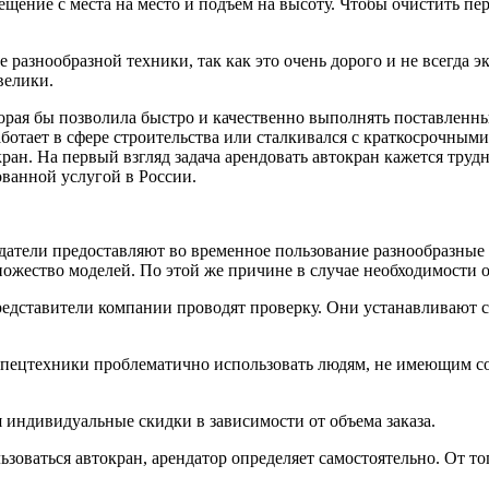
щение с места на место и подъем на высоту. Чтобы очистить пе
 разнообразной техники, так как это очень дорого и не всегда э
 велики.
орая бы позволила быстро и качественно выполнять поставленные
отает в сфере строительства или сталкивался с краткосрочными 
н. На первый взгляд задача арендовать автокран кажется трудн
ованной услугой в России.
атели предоставляют во временное пользование разнообразные в
ожество моделей. По этой же причине в случае необходимости о
представители компании проводят проверку. Они устанавливают с
спецтехники проблематично использовать людям, не имеющим с
я индивидуальные скидки в зависимости от объема заказа.
зоваться автокран, арендатор определяет самостоятельно. От того,