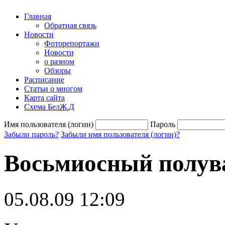
Главная
Обратная связь
Новости
Фоторепортажи
Новости
о разном
Обзоры
Расписание
Статьи о многом
Карта сайта
Схема БелЖ.Д
Имя пользователя (логин)
Пароль
Забыли пароль?
Забыли имя пользователя (логин)?
Восьмиосный полува
05.08.09 12:09