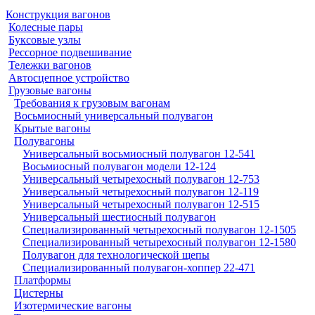
Конструкция вагонов
Колесные пары
Буксовые узлы
Рессорное подвешивание
Тележки вагонов
Автосцепное устройство
Грузовые вагоны
Требования к грузовым вагонам
Восьмиосный универсальный полувагон
Крытые вагоны
Полувагоны
Универсальный восьмиосный полувагон 12-541
Восьмиосный полувагон модели 12-124
Универсальный четырехосный полувагон 12-753
Универсальный четырехосный полувагон 12-119
Универсальный четырехосный полувагон 12-515
Универсальный шестиосный полувагон
Специализированный четырехосный полувагон 12-1505
Специализированный четырехосный полувагон 12-1580
Полувагон для технологической щепы
Специализированный полувагон-хоппер 22-471
Платформы
Цистерны
Изотермические вагоны