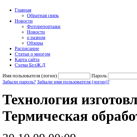
Главная
Обратная связь
Новости
Фоторепортажи
Новости
о разном
Обзоры
Расписание
Статьи о многом
Карта сайта
Схема БелЖ.Д
Имя пользователя (логин)
Пароль
Забыли пароль?
Забыли имя пользователя (логин)?
Технология изготовл
Термическая обрабо